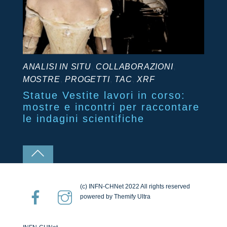
ANALISI IN SITU
,
COLLABORAZIONI
,
MOSTRE
,
PROGETTI
,
TAC
,
XRF
Statue Vestite lavori in corso:
mostre e incontri per raccontare
le indagini scientifiche
(c) INFN-CHNet 2022 All rights reserved
powered by Themify Ultra