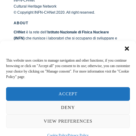
INFN-CHNet
Cultural Heritage Network
© Copyright INFN-CHNet 2020. All right reserved.
ABOUT
CHNet
è la rete dell’
Istituto Nazionale di Fisica Nucleare
(INFN)
che riunisce i laboratori che si occupano di sviluppare e
applicare tecniche analitiche per lo studio e la diagnostica dei
materiali costituenti i Beni Culturali. E’ monitorata dal CNTT, il
Comitato Nazionale di Trasferimento Tecnologico dell’INFN. La
This website uses cookies to manage navigation and other functions; if you continue
sua struttura di riferimento è il LABEC, presso la Sezione INFN di
browsing or click on "Accept all" you consent to its use; otherwise, you can customize
Firenze.
your choice by clicking on "Manage consent". For more information visit the "Cookie
Policy" page.
LINK UTILI
INFN
ACCEPT
Comitato Nazionale di Trasferimento Tecnologico
DENY
Commissione Scientifica Nazionale 5
INFN Ufficio Comunicazione
VIEW PREFERENCES
Site Admin
Cookie Policy
Privacy Policy